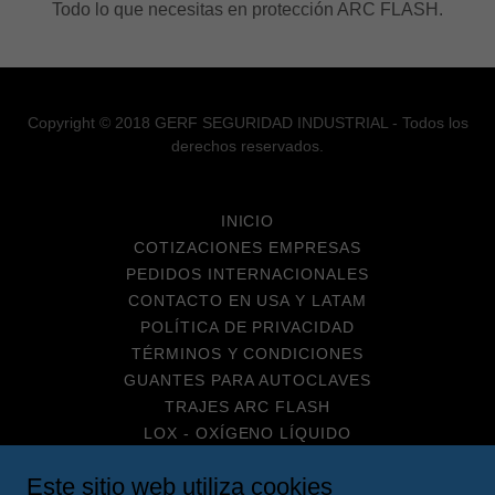
Todo lo que necesitas en protección ARC FLASH.
Copyright © 2018 GERF SEGURIDAD INDUSTRIAL - Todos los
derechos reservados.
INICIO
COTIZACIONES EMPRESAS
PEDIDOS INTERNACIONALES
CONTACTO EN USA Y LATAM
POLÍTICA DE PRIVACIDAD
TÉRMINOS Y CONDICIONES
GUANTES PARA AUTOCLAVES
TRAJES ARC FLASH
LOX - OXÍGENO LÍQUIDO
MASCARILLAS CON INVIMA
Este sitio web utiliza cookies
RECIBIR Y PAGAR ASESORÍAS