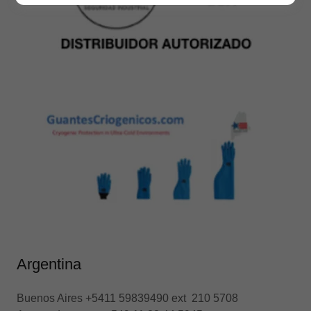
Argentina
Buenos Aires +5411 59839490 ext 210 5708